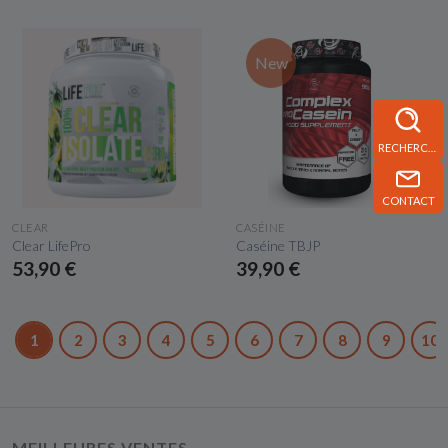
New
RECHERCHE
CONTACT
APERÇU RAPIDE
APERÇU RAPIDE
CLEAR
CASÉINE
Clear LifePro
Caséine TBJP
53,90 €
39,90 €
1
2
3
4
5
6
7
8
9
10
MEILLEURES VENTES