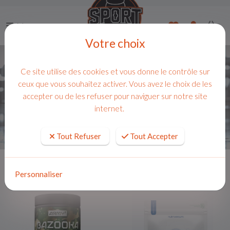
Menu
Votre choix
ACCUEIL
Ce site utilise des cookies et vous donne le contrôle sur
ceux que vous souhaitez activer. Vous avez le choix de les
FILTRER
accepter ou de les refuser pour naviguer sur notre site
internet.
225 produits
( 1 - 12 )
Tout Refuser
Tout Accepter
Personnaliser