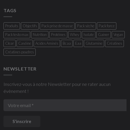
TAGS
Produits
Objectifs
Pack prise de masse
Pack sèche
Pack force
Pack testo max
Nutrition
Protéines
Whey
Isolate
Gainer
Vegan
Clear
Caséine
Acides Aminés
Bcaa
Eaa
Glutamine
Créatines
Créatines poudres
NEWSLETTER
Inscrivez-vous à notre Newsletter pour ne rater aucun
évènement !
S'inscrire