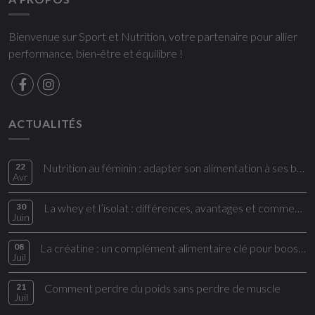
Bienvenue sur Sport et Nutrition, votre partenaire pour allier
performance, bien-être et équilibre !
ACTUALITÉS
22
Nutrition au féminin : adapter son alimentation à ses besoins
Avr
30
La whey et l’isolat : différences, avantages et comment bien les choisir
Juin
08
La créatine : un complément alimentaire clé pour booster vos performances
Juil
21
Comment perdre du poids sans perdre de muscle
Juil