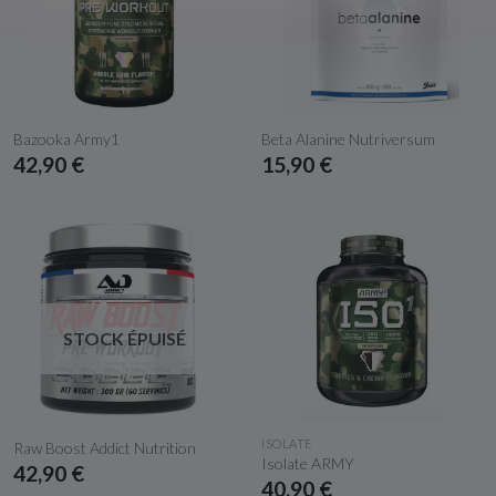
APERÇU RAPIDE
APERÇU RAPIDE
Bazooka Army1
Beta Alanine Nutriversum
42,90 €
15,90 €
STOCK ÉPUISÉ
APERÇU RAPIDE
APERÇU RAPIDE
ISOLATE
Raw Boost Addict Nutrition
Isolate ARMY
42,90 €
40,90 €