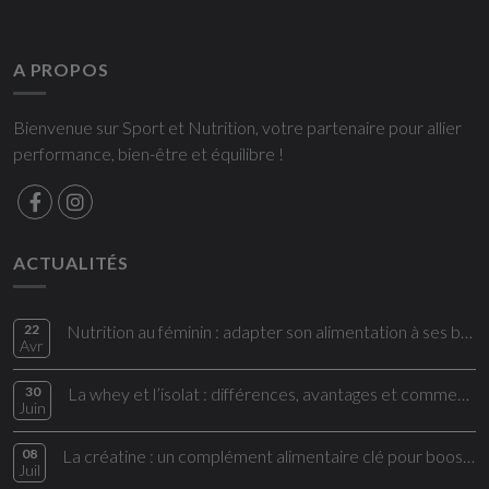
A PROPOS
Bienvenue sur Sport et Nutrition, votre partenaire pour allier
performance, bien-être et équilibre !
ACTUALITÉS
22
Nutrition au féminin : adapter son alimentation à ses besoins
Avr
30
La whey et l’isolat : différences, avantages et comment bien les choisir
Juin
08
La créatine : un complément alimentaire clé pour booster vos performances
Juil