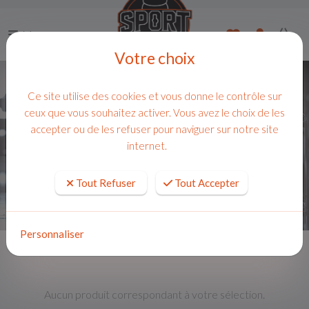
Menu
Votre choix
Gourmandises
Ce site utilise des cookies et vous donne le contrôle sur
ACCUEIL
HEALTHY FOOD
GOURMANDISES
ceux que vous souhaitez activer. Vous avez le choix de les
accepter ou de les refuser pour naviguer sur notre site
internet.
FILTRER
Aucun produit trouvé.
Tout Refuser
Tout Accepter
Personnaliser
Aucun produit correspondant à votre sélection.