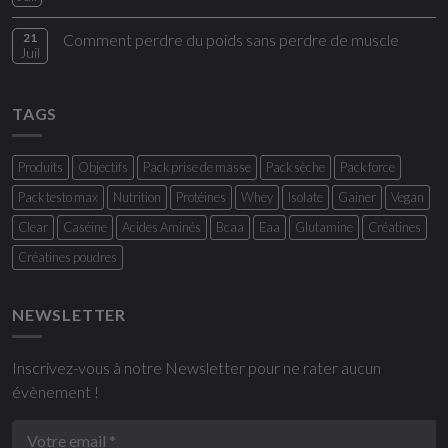
21
Comment perdre du poids sans perdre de muscle
Juil
TAGS
Produits
Objectifs
Pack prise de masse
Pack sèche
Pack force
Pack testo max
Nutrition
Protéines
Whey
Isolate
Gainer
Vegan
Clear
Caséine
Acides Aminés
Bcaa
Eaa
Glutamine
Créatines
Créatines poudres
NEWSLETTER
Inscrivez-vous à notre Newsletter pour ne rater aucun
évènement !