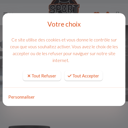
Menu
Votre choix
Pré-Workout
Ce site utilise des cookies et vous donne le contrôle sur
ACCUEIL
NUTRITION
BOOSTERS
ceux que vous souhaitez activer. Vous avez le choix de les
PRÉ-WORKOUT
accepter ou de les refuser pour naviguer sur notre site
internet.
FILTRER
Tout Refuser
Tout Accepter
22 produits
( 1 - 12 )
Personnaliser