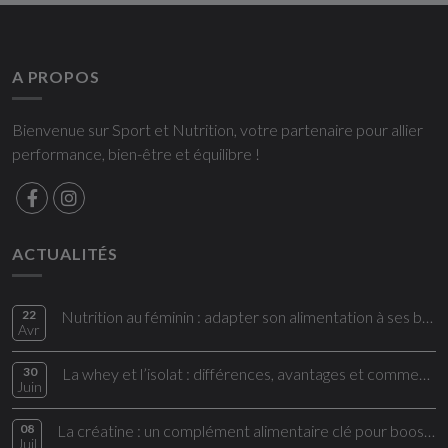
A PROPOS
Bienvenue sur Sport et Nutrition, votre partenaire pour allier
performance, bien-être et équilibre !
ACTUALITÉS
22
Nutrition au féminin : adapter son alimentation à ses besoins
Avr
30
La whey et l’isolat : différences, avantages et comment bien les choisir
Juin
08
La créatine : un complément alimentaire clé pour booster vos performances
Juil