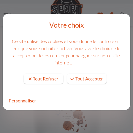
Menu
Votre choix
Ce site utilise des cookies et vous donne le contrôle sur
ceux que vous souhaitez activer. Vous avez le choix de les
accepter ou de les refuser pour naviguer sur notre site
internet.
Tout Refuser
Tout Accepter
Personnaliser