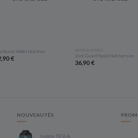
APERÇU RAPIDE
APERÇU RAPIDE
ARTICULATIONS
 Boost Addict Nutrition
Joint Guard Pack6 Nutriversum
,90 €
36,90 €
NOUVEAUTÉS
PROM
Isolate TESLA