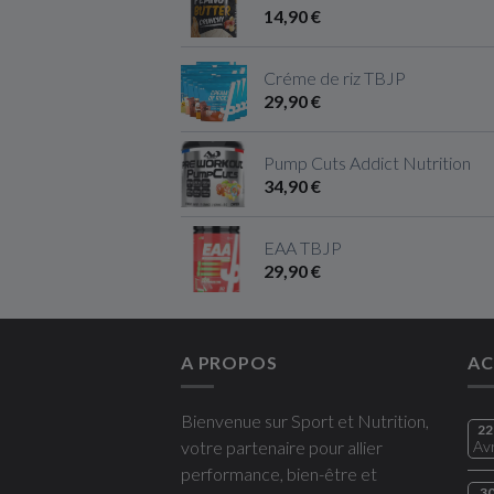
14,90 €
Créme de riz TBJP
29,90 €
Pump Cuts Addict Nutrition
34,90 €
EAA TBJP
29,90 €
A PROPOS
AC
Bienvenue sur Sport et Nutrition,
22
votre partenaire pour allier
Av
performance, bien-être et
3