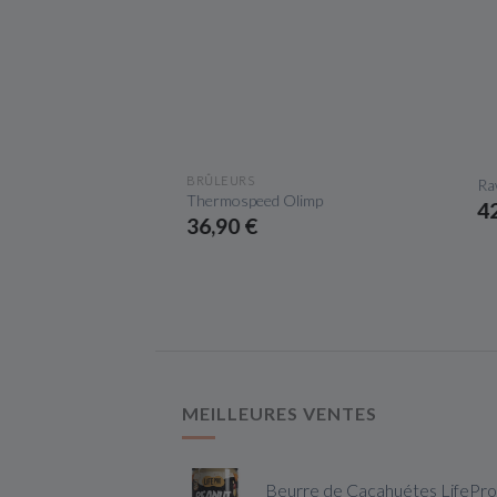
ÇU RAPIDE
APERÇU RAPIDE
LYCINE
BRÛLEURS
Raw
e Nutriversum
Thermospeed Olimp
42
36,90 €
MEILLEURES VENTES
Beurre de Cacahuétes LifePro