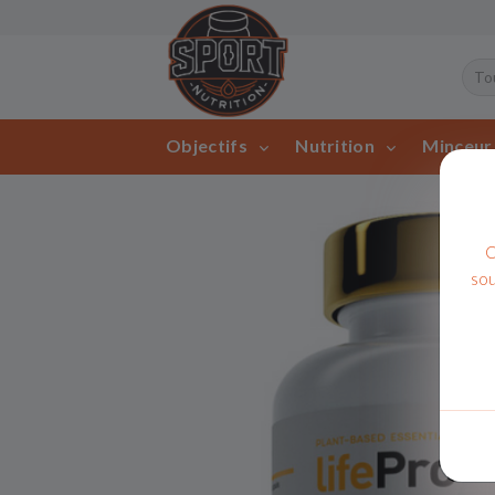
Objectifs
Nutrition
Minceu
C
sou