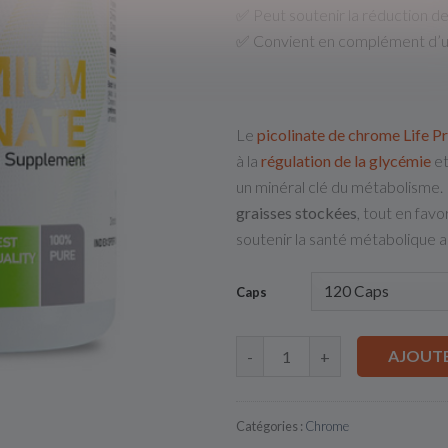
✅ Peut soutenir la réduction d
✅ Convient en complément d’u
Le
picolinate de chrome Life Pr
à la
régulation de la glycémie
et
un minéral clé du métabolisme. 
graisses stockées
, tout en favor
soutenir la santé métabolique a
Caps
AJOUTE
-
+
Catégories :
Chrome