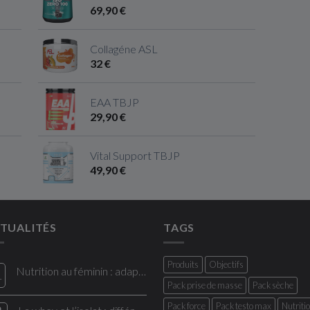
69,90 €
Collagéne ASL
32 €
EAA TBJP
29,90 €
Vital Support TBJP
49,90 €
TUALITÉS
TAGS
Produits
Objectifs
Nutrition au féminin : adapter son alimentation à ses besoins
r
Pack prise de masse
Pack sèche
Pack force
Pack testo max
Nutriti
0